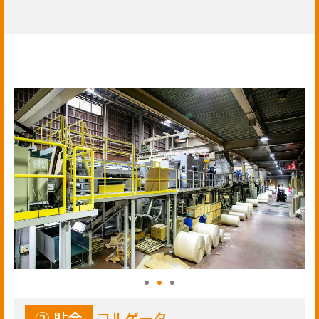
② 貼合
コルゲータ