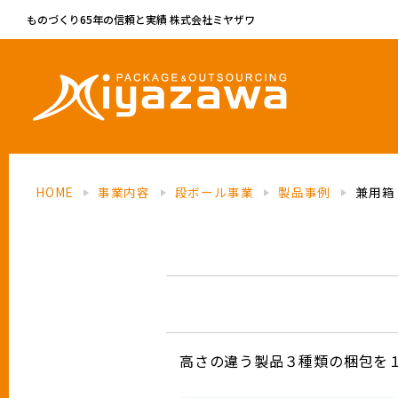
ものづくり65年の信頼と実績 株式会社ミヤザワ
HOME
事業内容
段ボール事業
製品事例
兼用箱
高さの違う製品３種類の梱包を